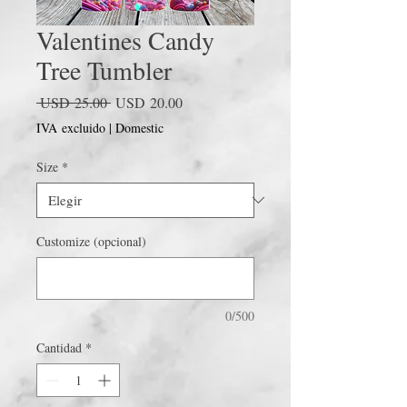
Valentines Candy
Tree Tumbler
Precio
Precio
 USD 25.00 
USD 20.00
de
IVA excluido
|
Domestic
oferta
Size
*
Customize (opcional)
0/500
Cantidad
*