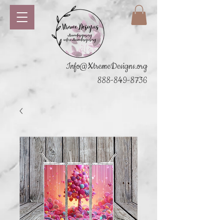
Info@XtremeDesigns.org
888-849-8736