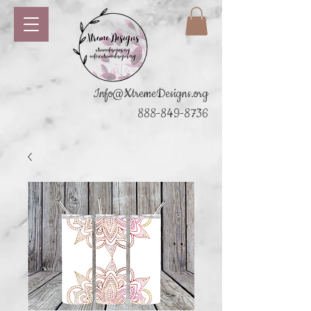
Info@XtremeDesigns.org
888-849-8736