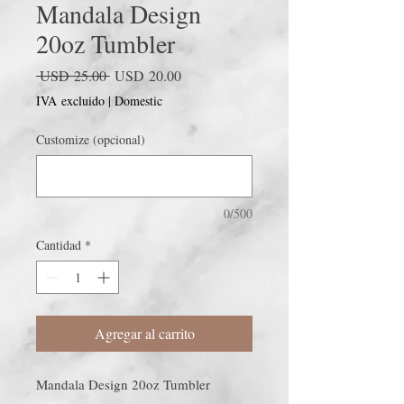
Mandala Design
20oz Tumbler
Precio
Precio
 USD 25.00 
USD 20.00
de
IVA excluido
|
Domestic
oferta
Customize (opcional)
0/500
Cantidad
*
Agregar al carrito
Mandala Design 20oz Tumbler