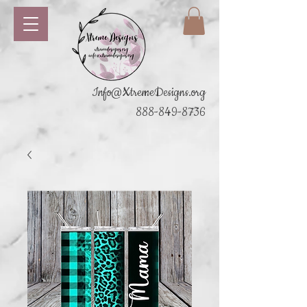
Info@XtremeDesigns.org
888-849-8736