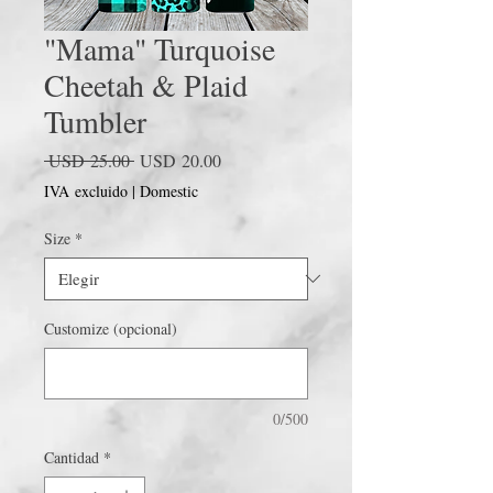
"Mama" Turquoise
Cheetah & Plaid
Tumbler
Precio
Precio
 USD 25.00 
USD 20.00
de
IVA excluido
|
Domestic
oferta
Size
*
Customize (opcional)
0/500
Cantidad
*