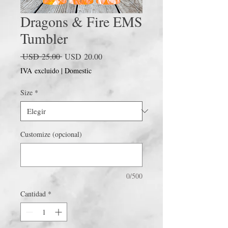
Dragons & Fire EMS
Tumbler
Precio
Precio
 USD 25.00 
USD 20.00
de
IVA excluido
|
Domestic
oferta
Size
*
Customize (opcional)
0/500
Cantidad
*